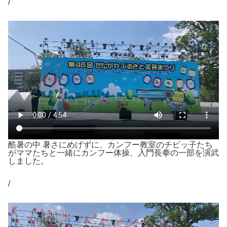
/
酷暑の中 暑さにめげずに、カンフー教室のチビッ子たち
がママたちと一緒にカンフー体操、入門長拳の一部を演武
しました。
/