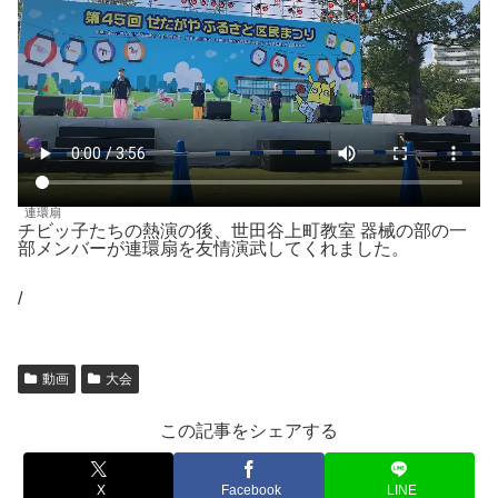
連環扇
チビッ子たちの熱演の後、世田谷上町教室 器械の部の一
部メンバーが連環扇を友情演武してくれました。
/
動画
大会
この記事をシェアする
X
Facebook
LINE